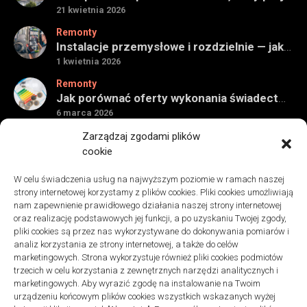
21 kwietnia 2026
Remonty
Instalacje przemysłowe i rozdzielnie — jak ocenić wykonawcę do obiektu technicznego
1 kwietnia 2026
Remonty
Jak porównać oferty wykonania świadectwa energetycznego bez wpadek
6 marca 2026
Remonty
Zarządzaj zgodami plików
Znaczenie detali montażowych w codziennej pracy technicznej
cookie
27 grudnia 2025
W celu świadczenia usług na najwyższym poziomie w ramach naszej
Remonty
strony internetowej korzystamy z plików cookies. Pliki cookies umożliwiają
Podłogi winylowe – jakie mają zalety w porównaniu z drewnianymi
nam zapewnienie prawidłowego działania naszej strony internetowej
2 listopada 2025
oraz realizację podstawowych jej funkcji, a po uzyskaniu Twojej zgody,
pliki cookies są przez nas wykorzystywane do dokonywania pomiarów i
analiz korzystania ze strony internetowej, a także do celów
marketingowych. Strona wykorzystuje również pliki cookies podmiotów
trzecich w celu korzystania z zewnętrznych narzędzi analitycznych i
marketingowych. Aby wyrazić zgodę na instalowanie na Twoim
urządzeniu końcowym plików cookies wszystkich wskazanych wyżej
Polityka plików cookies (EU)
|
Polityka prywatności