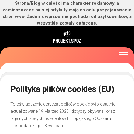
Strona/Blog w całości ma charakter reklamowy, a
zamieszczone na niej artykuły mają na celu pozycjonowanie
stron www. Żaden z wpisów nie pochodzi od użytkowników, a
wszystkie zostały opłacone.
Skip
to
content
Polityka plików cookies (EU)
To oświadczenie dotyczące plików cookie było ostatnio
aktualizowane 19 Marzec 2023 i dotyczy obywateli oraz
legalnych stałych rezydentów Europejskiego Obszaru
Gospodarczego i Szwajcarii.