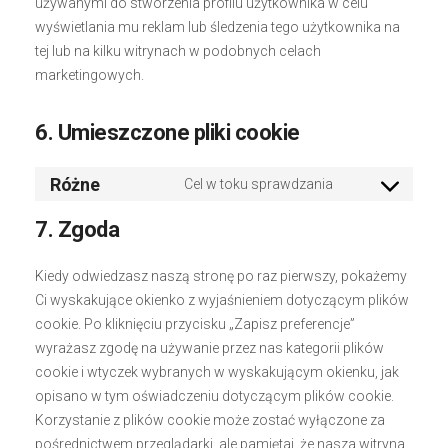
używanymi do stworzenia profilu użytkownika w celu
wyświetlania mu reklam lub śledzenia tego użytkownika na
tej lub na kilku witrynach w podobnych celach
marketingowych.
6. Umieszczone pliki cookie
Różne
Cel w toku sprawdzania
Consent
to
7. Zgoda
service
różne
Kiedy odwiedzasz naszą stronę po raz pierwszy, pokażemy
Ci wyskakujące okienko z wyjaśnieniem dotyczącym plików
cookie. Po kliknięciu przycisku „Zapisz preferencje”
wyrażasz zgodę na używanie przez nas kategorii plików
cookie i wtyczek wybranych w wyskakującym okienku, jak
opisano w tym oświadczeniu dotyczącym plików cookie.
Korzystanie z plików cookie może zostać wyłączone za
pośrednictwem przeglądarki, ale pamiętaj, że nasza witryna