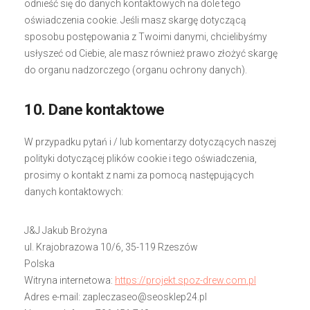
odnieść się do danych kontaktowych na dole tego
oświadczenia cookie. Jeśli masz skargę dotyczącą
sposobu postępowania z Twoimi danymi, chcielibyśmy
usłyszeć od Ciebie, ale masz również prawo złożyć skargę
do organu nadzorczego (organu ochrony danych).
10. Dane kontaktowe
W przypadku pytań i / lub komentarzy dotyczących naszej
polityki dotyczącej plików cookie i tego oświadczenia,
prosimy o kontakt z nami za pomocą następujących
danych kontaktowych:
J&J Jakub Brożyna
ul. Krajobrazowa 10/6, 35-119 Rzeszów
Polska
Witryna internetowa:
https://projekt.spoz-drew.com.pl
Adres e-mail:
lp.42pelksoes@oesazcelpaz