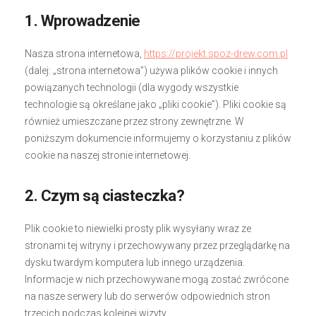
1. Wprowadzenie
Nasza strona internetowa,
https://projekt.spoz-drew.com.pl
(dalej: „strona internetowa”) używa plików cookie i innych
powiązanych technologii (dla wygody wszystkie
technologie są określane jako „pliki cookie”). Pliki cookie są
również umieszczane przez strony zewnętrzne. W
poniższym dokumencie informujemy o korzystaniu z plików
cookie na naszej stronie internetowej.
2. Czym są ciasteczka?
Plik cookie to niewielki prosty plik wysyłany wraz ze
stronami tej witryny i przechowywany przez przeglądarkę na
dysku twardym komputera lub innego urządzenia.
Informacje w nich przechowywane mogą zostać zwrócone
na nasze serwery lub do serwerów odpowiednich stron
trzecich podczas kolejnej wizyty.