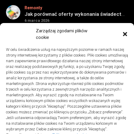
Remonty
Jak porównać oferty wykonania świadectwa energetycznego bez wpadek
6 marca 2026
Remonty
Zarządzaj zgodami plików
Znaczenie detali montażowych w codziennej pracy technicznej
cookie
27 grudnia 2025
W celu świadczenia usług na najwyższym poziomie w ramach naszej
Remonty
strony internetowej korzystamy z plików cookies. Pliki cookies umożliwiają
Podłogi winylowe – jakie mają zalety w porównaniu z drewnianymi
nam zapewnienie prawidłowego działania naszej strony internetowej
2 listopada 2025
oraz realizację podstawowych jej funkcji, a po uzyskaniu Twojej zgody,
pliki cookies są przez nas wykorzystywane do dokonywania pomiarów i
analiz korzystania ze strony internetowej, a także do celów
marketingowych. Strona wykorzystuje również pliki cookies podmiotów
trzecich w celu korzystania z zewnętrznych narzędzi analitycznych i
marketingowych. Aby wyrazić zgodę na instalowanie na Twoim
urządzeniu końcowym plików cookies wszystkich wskazanych wyżej
Polityka plików cookies (EU)
|
Polityka prywatności
kategorii kliknij przycisk "Akceptuję". Poszczególne ustawienia plików
cookies możesz zmieniać po kliknięciu przycisku „Zobacz preferencje”.
Jeśli ustawienia odpowiadają Twoim preferencjom, aby wyrazić zgodę
na instalowanie plików cookies na Twoim urządzeniu końcowym w
wybranym przez Ciebie zakresie kliknij przycisk "Akceptuję".