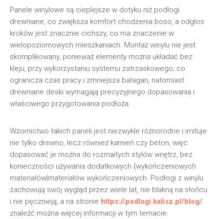
Panele winylowe są cieplejsze w dotyku niż podłogi
drewniane, co zwiększa komfort chodzenia boso, a odgłos
kroków jest znacznie cichszy, co ma znaczenie w
wielopoziomowych mieszkaniach. Montaż winylu nie jest
skomplikowany, ponieważ elementy można układać bez
kleju, przy wykorzystaniu systemu zatrzaskowego, co
ogranicza czas pracy i zmniejsza bałagan, natomiast
drewniane deski wymagają precyzyjnego dopasowania i
właściwego przygotowania podłoża.
Wzornictwo takich paneli jest niezwykle różnorodne i imituje
nie tylko drewno, lecz również kamień czy beton, więc
dopasować je można do rozmaitych stylów wnętrz, bez
konieczności używania dodatkowych {wykończeniowych
materiałów|materiałów wykończeniowych. Podłogi z winylu
zachowują swój wygląd przez wiele lat, nie blakną na słońcu
i nie pęcznieją, a na stronie
https://podlogi.kalisz.pl/blog/
znaleźć można więcej informacji w tym temacie.