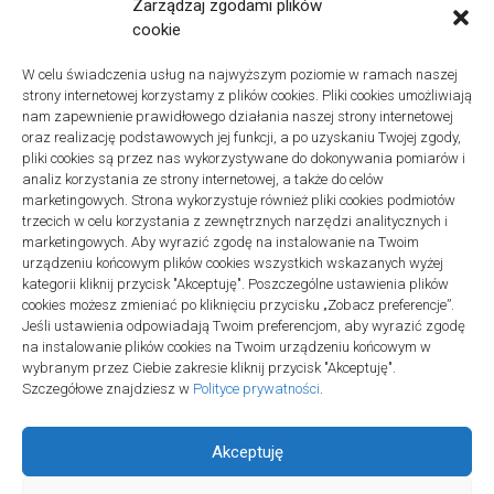
Remonty
Zarządzaj zgodami plików
Znaczenie detali montażowych w codziennej pracy technicznej
cookie
27 grudnia 2025
W celu świadczenia usług na najwyższym poziomie w ramach naszej
Remonty
strony internetowej korzystamy z plików cookies. Pliki cookies umożliwiają
Podłogi winylowe – jakie mają zalety w porównaniu z drewnianymi
nam zapewnienie prawidłowego działania naszej strony internetowej
2 listopada 2025
oraz realizację podstawowych jej funkcji, a po uzyskaniu Twojej zgody,
pliki cookies są przez nas wykorzystywane do dokonywania pomiarów i
analiz korzystania ze strony internetowej, a także do celów
marketingowych. Strona wykorzystuje również pliki cookies podmiotów
trzecich w celu korzystania z zewnętrznych narzędzi analitycznych i
marketingowych. Aby wyrazić zgodę na instalowanie na Twoim
urządzeniu końcowym plików cookies wszystkich wskazanych wyżej
Polityka plików cookies (EU)
|
Polityka prywatności
kategorii kliknij przycisk "Akceptuję". Poszczególne ustawienia plików
cookies możesz zmieniać po kliknięciu przycisku „Zobacz preferencje”.
Jeśli ustawienia odpowiadają Twoim preferencjom, aby wyrazić zgodę
na instalowanie plików cookies na Twoim urządzeniu końcowym w
wybranym przez Ciebie zakresie kliknij przycisk "Akceptuję".
Szczegółowe znajdziesz w
Polityce prywatności
.
Akceptuję