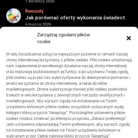
1 kwietnia 2026
Remonty
Jak porównać oferty wykonania świadectwa energetycznego bez wpadek
6 marca 2026
Remonty
Zarządzaj zgodami plików
Znaczenie detali montażowych w codziennej pracy technicznej
cookie
27 grudnia 2025
W celu świadczenia usług na najwyższym poziomie w ramach naszej
Remonty
strony internetowej korzystamy z plików cookies. Pliki cookies umożliwiają
Podłogi winylowe – jakie mają zalety w porównaniu z drewnianymi
nam zapewnienie prawidłowego działania naszej strony internetowej
2 listopada 2025
oraz realizację podstawowych jej funkcji, a po uzyskaniu Twojej zgody,
pliki cookies są przez nas wykorzystywane do dokonywania pomiarów i
analiz korzystania ze strony internetowej, a także do celów
marketingowych. Strona wykorzystuje również pliki cookies podmiotów
trzecich w celu korzystania z zewnętrznych narzędzi analitycznych i
marketingowych. Aby wyrazić zgodę na instalowanie na Twoim
urządzeniu końcowym plików cookies wszystkich wskazanych wyżej
Polityka plików cookies (EU)
|
Polityka prywatności
kategorii kliknij przycisk "Akceptuję". Poszczególne ustawienia plików
cookies możesz zmieniać po kliknięciu przycisku „Zobacz preferencje”.
Jeśli ustawienia odpowiadają Twoim preferencjom, aby wyrazić zgodę
na instalowanie plików cookies na Twoim urządzeniu końcowym w
wybranym przez Ciebie zakresie kliknij przycisk "Akceptuję".