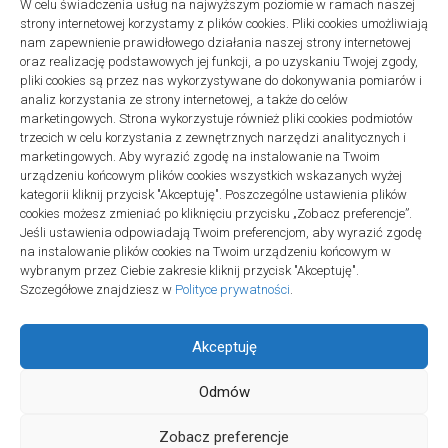
W celu świadczenia usług na najwyższym poziomie w ramach naszej
Remonty
strony internetowej korzystamy z plików cookies. Pliki cookies umożliwiają
Podłogi winylowe – jakie mają zalety w porównaniu z drewnianymi
nam zapewnienie prawidłowego działania naszej strony internetowej
2 listopada 2025
oraz realizację podstawowych jej funkcji, a po uzyskaniu Twojej zgody,
pliki cookies są przez nas wykorzystywane do dokonywania pomiarów i
analiz korzystania ze strony internetowej, a także do celów
marketingowych. Strona wykorzystuje również pliki cookies podmiotów
trzecich w celu korzystania z zewnętrznych narzędzi analitycznych i
marketingowych. Aby wyrazić zgodę na instalowanie na Twoim
urządzeniu końcowym plików cookies wszystkich wskazanych wyżej
Polityka plików cookies (EU)
|
Polityka prywatności
kategorii kliknij przycisk "Akceptuję". Poszczególne ustawienia plików
cookies możesz zmieniać po kliknięciu przycisku „Zobacz preferencje”.
Jeśli ustawienia odpowiadają Twoim preferencjom, aby wyrazić zgodę
na instalowanie plików cookies na Twoim urządzeniu końcowym w
wybranym przez Ciebie zakresie kliknij przycisk "Akceptuję".
Szczegółowe znajdziesz w
Polityce prywatności
.
Akceptuję
Odmów
Projekt SPOZ © 2026. All Rights Reserved.
Zobacz preferencje