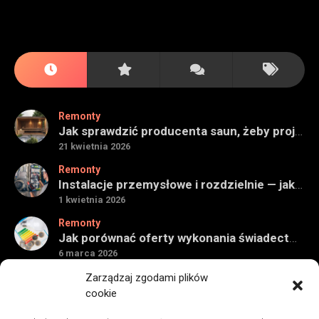
Remonty
Jak sprawdzić producenta saun, żeby projekt miał sens na lata
21 kwietnia 2026
Remonty
Instalacje przemysłowe i rozdzielnie — jak ocenić wykonawcę do obiektu technicznego
1 kwietnia 2026
Remonty
Jak porównać oferty wykonania świadectwa energetycznego bez wpadek
6 marca 2026
Remonty
Zarządzaj zgodami plików
Znaczenie detali montażowych w codziennej pracy technicznej
cookie
27 grudnia 2025