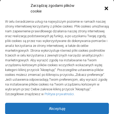
Remonty
Zarządzaj zgodami plików
Znaczenie detali montażowych w codziennej pracy technicznej
cookie
27 grudnia 2025
W celu świadczenia usług na najwyższym poziomie w ramach naszej
Remonty
strony internetowej korzystamy z plików cookies. Pliki cookies umożliwiają
Podłogi winylowe – jakie mają zalety w porównaniu z drewnianymi
nam zapewnienie prawidłowego działania naszej strony internetowej
2 listopada 2025
oraz realizację podstawowych jej funkcji, a po uzyskaniu Twojej zgody,
pliki cookies są przez nas wykorzystywane do dokonywania pomiarów i
analiz korzystania ze strony internetowej, a także do celów
marketingowych. Strona wykorzystuje również pliki cookies podmiotów
trzecich w celu korzystania z zewnętrznych narzędzi analitycznych i
marketingowych. Aby wyrazić zgodę na instalowanie na Twoim
urządzeniu końcowym plików cookies wszystkich wskazanych wyżej
Polityka plików cookies (EU)
|
Polityka prywatności
kategorii kliknij przycisk "Akceptuję". Poszczególne ustawienia plików
cookies możesz zmieniać po kliknięciu przycisku „Zobacz preferencje”.
Jeśli ustawienia odpowiadają Twoim preferencjom, aby wyrazić zgodę
na instalowanie plików cookies na Twoim urządzeniu końcowym w
wybranym przez Ciebie zakresie kliknij przycisk "Akceptuję".
Szczegółowe znajdziesz w
Polityce prywatności
.
Akceptuję