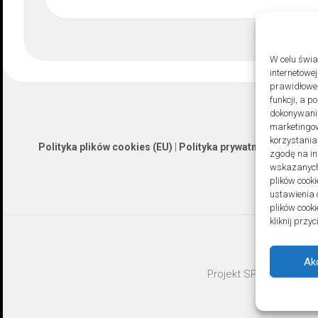
W celu świ
internetowe
prawidłoweg
funkcji, a 
dokonywania
marketingow
korzystania
Polityka plików cookies (EU)
|
Polityka prywatności
zgodę na in
wskazanych 
plików cooki
ustawienia 
plików cook
kliknij prz
Ak
Projekt SPOZ © 2026. A