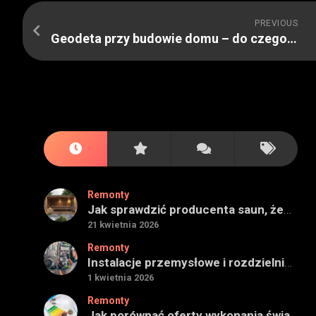
PREVIOUS
Geodeta przy budowie domu – do czego będzie potrzebny
Remonty
Jak sprawdzić producenta saun, żeby projekt miał sens na lata
21 kwietnia 2026
Remonty
Instalacje przemysłowe i rozdzielnie — jak ocenić wykonawcę do obiektu technicznego
1 kwietnia 2026
Remonty
Jak porównać oferty wykonania świadectwa energetycznego bez wpadek