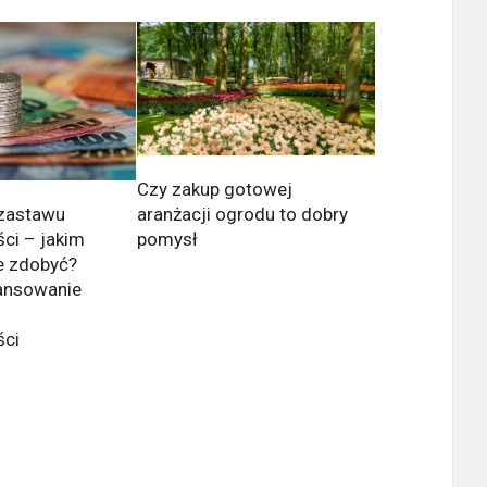
Czy zakup gotowej
 zastawu
aranżacji ogrodu to dobry
ci – jakim
pomysł
e zdobyć?
ansowanie
ści