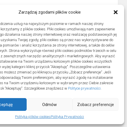
Zarządzaj zgodami plików cookie
adczenia usług na najwyższym poziomie w ramach naszej strony
j korzystamy z plików cookies. Pliki cookies umożliwiają nam zapewnienie
o działania naszej strony internetowej oraz realizację podstawowych jej
po uzyskaniu Twojej zgody, pliki cookies są przez nas wykorzystywane do
 pomiarów i analiz korzystania ze strony internetowej, a także do celów
ych. Strona wykorzystuje również pliki cookies podmiotów trzecich w celu
 z zewnętrznych narzędzi analitycznych i marketingowych. Aby wyrazić
stalowanie na Twoim urządzeniu końcowym plików cookies wszystkich
wyżej kategorii kliknij przycisk "Akceptuję". Poszczególne ustawienia
es możesz zmieniać po kliknięciu przycisku „Zobacz preferencje”. Jeśli
odpowiadają Twoim preferencjom, aby wyrazić zgodę na instalowanie
ies na Twoim urządzeniu końcowym w wybranym przez Ciebie zakresie
ycisk "Akceptuję". Szczegółowe znajdziesz w
Polityce prywatności
.
ceptuję
Odmów
Zobacz preferencje
ll Rights Reserved.
Polityka plików cookies
Polityka Prywatności