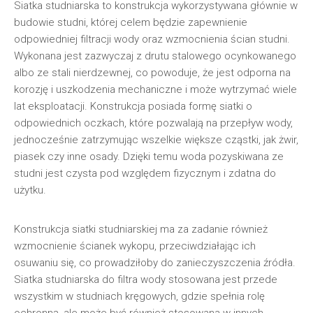
Siatka studniarska to konstrukcja wykorzystywana głównie w
budowie studni, której celem będzie zapewnienie
odpowiedniej filtracji wody oraz wzmocnienia ścian studni.
Wykonana jest zazwyczaj z drutu stalowego ocynkowanego
albo ze stali nierdzewnej, co powoduje, że jest odporna na
korozję i uszkodzenia mechaniczne i może wytrzymać wiele
lat eksploatacji. Konstrukcja posiada formę siatki o
odpowiednich oczkach, które pozwalają na przepływ wody,
jednocześnie zatrzymując wszelkie większe cząstki, jak żwir,
piasek czy inne osady. Dzięki temu woda pozyskiwana ze
studni jest czysta pod względem fizycznym i zdatna do
użytku.
Konstrukcja siatki studniarskiej ma za zadanie również
wzmocnienie ścianek wykopu, przeciwdziałając ich
osuwaniu się, co prowadziłoby do zanieczyszczenia źródła.
Siatka studniarska do filtra wody stosowana jest przede
wszystkim w studniach kręgowych, gdzie spełnia rolę