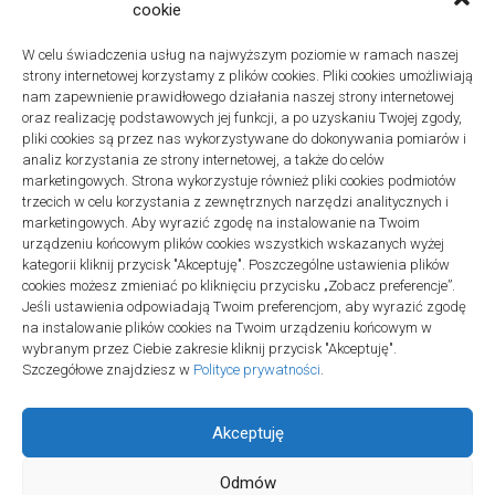
Znaczenie detali montażowych w codziennej pracy technicznej
cookie
27 grudnia 2025
W celu świadczenia usług na najwyższym poziomie w ramach naszej
Remonty
strony internetowej korzystamy z plików cookies. Pliki cookies umożliwiają
Podłogi winylowe – jakie mają zalety w porównaniu z drewnianymi
nam zapewnienie prawidłowego działania naszej strony internetowej
2 listopada 2025
oraz realizację podstawowych jej funkcji, a po uzyskaniu Twojej zgody,
pliki cookies są przez nas wykorzystywane do dokonywania pomiarów i
analiz korzystania ze strony internetowej, a także do celów
marketingowych. Strona wykorzystuje również pliki cookies podmiotów
trzecich w celu korzystania z zewnętrznych narzędzi analitycznych i
marketingowych. Aby wyrazić zgodę na instalowanie na Twoim
urządzeniu końcowym plików cookies wszystkich wskazanych wyżej
Polityka plików cookies (EU)
|
Polityka prywatności
kategorii kliknij przycisk "Akceptuję". Poszczególne ustawienia plików
cookies możesz zmieniać po kliknięciu przycisku „Zobacz preferencje”.
Jeśli ustawienia odpowiadają Twoim preferencjom, aby wyrazić zgodę
na instalowanie plików cookies na Twoim urządzeniu końcowym w
wybranym przez Ciebie zakresie kliknij przycisk "Akceptuję".
Szczegółowe znajdziesz w
Polityce prywatności
.
Akceptuję
Odmów