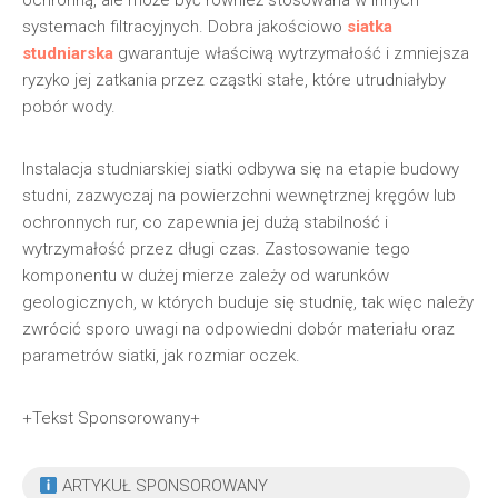
ochronną, ale może być również stosowana w innych
systemach filtracyjnych. Dobra jakościowo
siatka
studniarska
gwarantuje właściwą wytrzymałość i zmniejsza
ryzyko jej zatkania przez cząstki stałe, które utrudniałyby
pobór wody.
Instalacja studniarskiej siatki odbywa się na etapie budowy
studni, zazwyczaj na powierzchni wewnętrznej kręgów lub
ochronnych rur, co zapewnia jej dużą stabilność i
wytrzymałość przez długi czas. Zastosowanie tego
komponentu w dużej mierze zależy od warunków
geologicznych, w których buduje się studnię, tak więc należy
zwrócić sporo uwagi na odpowiedni dobór materiału oraz
parametrów siatki, jak rozmiar oczek.
+Tekst Sponsorowany+
ARTYKUŁ SPONSOROWANY