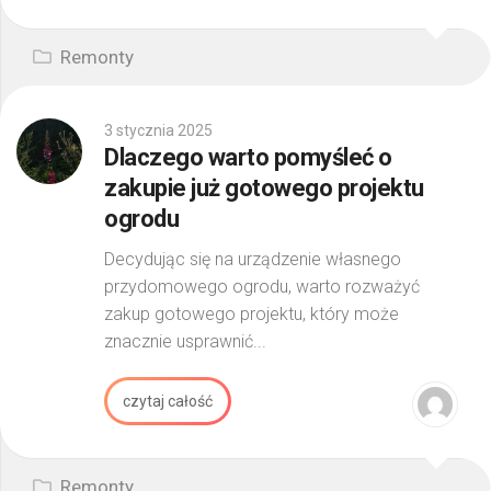
Remonty
3 stycznia 2025
Dlaczego warto pomyśleć o
zakupie już gotowego projektu
ogrodu
Decydując się na urządzenie własnego
przydomowego ogrodu, warto rozważyć
zakup gotowego projektu, który może
znacznie usprawnić...
czytaj całość
Remonty