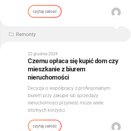
czytaj całość
Remonty
22 grudnia 2024
Czemu opłaca się kupić dom czy
mieszkanie z biurem
nieruchomości
Decyzja o współpracy z profesjonalnym
biurem przy zakupie lub sprzedaży
nieruchomości przynieść może wiele
istotnych korzyści...
czytaj całość