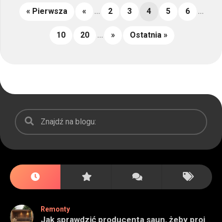
« Pierwsza
«
...
2
3
4
5
6
...
10
20
...
»
Ostatnia »
Remonty
Jak sprawdzić producenta saun, żeby projekt miał sens na lata