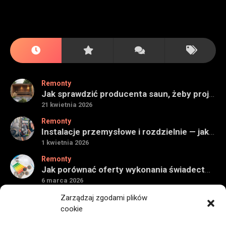
Remonty
Jak sprawdzić producenta saun, żeby projekt miał sens na lata
21 kwietnia 2026
Remonty
Instalacje przemysłowe i rozdzielnie — jak ocenić wykonawcę do obiektu technicznego
1 kwietnia 2026
Remonty
Jak porównać oferty wykonania świadectwa energetycznego bez wpadek
6 marca 2026
Remonty
Zarządzaj zgodami plików
Znaczenie detali montażowych w codziennej pracy technicznej
cookie
27 grudnia 2025