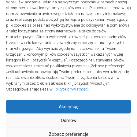
W celu świadczenia usług na najwyższym poziomie w ramach naszej
Remonty
strony internetowej korzystamy z plików cookies. Pliki cookies umożliwiają
Podłogi winylowe – jakie mają zalety w porównaniu z drewnianymi
nam zapewnienie prawidłowego działania naszej strony internetowej
2 listopada 2025
oraz realizację podstawowych jej funkcji, a po uzyskaniu Twojej zgody,
pliki cookies są przez nas wykorzystywane do dokonywania pomiarów i
analiz korzystania ze strony internetowej, a także do celów
marketingowych. Strona wykorzystuje również pliki cookies podmiotów
trzecich w celu korzystania z zewnętrznych narzędzi analitycznych i
marketingowych. Aby wyrazić zgodę na instalowanie na Twoim
urządzeniu końcowym plików cookies wszystkich wskazanych wyżej
Polityka plików cookies (EU)
|
Polityka prywatności
kategorii kliknij przycisk "Akceptuję". Poszczególne ustawienia plików
cookies możesz zmieniać po kliknięciu przycisku „Zobacz preferencje”.
Jeśli ustawienia odpowiadają Twoim preferencjom, aby wyrazić zgodę
na instalowanie plików cookies na Twoim urządzeniu końcowym w
wybranym przez Ciebie zakresie kliknij przycisk "Akceptuję".
Szczegółowe znajdziesz w
Polityce prywatności
.
Akceptuję
Odmów
Projekt SPOZ © 2026. All Rights Reserved.
Zobacz preferencje