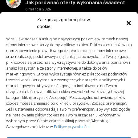
Jak porównać oferty wykonania świadectwa energetycznego bez wpadek
6 marca 2026
Remonty
Zarządzaj zgodami plików
Znaczenie detali montażowych w codziennej pracy technicznej
cookie
27 grudnia 2025
W celu świadczenia usług na najwyższym poziomie w ramach naszej
Remonty
strony internetowej korzystamy z plików cookies. Pliki cookies umożliwiają
Podłogi winylowe – jakie mają zalety w porównaniu z drewnianymi
nam zapewnienie prawidłowego działania naszej strony internetowej
2 listopada 2025
oraz realizację podstawowych jej funkcji, a po uzyskaniu Twojej zgody,
pliki cookies są przez nas wykorzystywane do dokonywania pomiarów i
analiz korzystania ze strony internetowej, a także do celów
marketingowych. Strona wykorzystuje również pliki cookies podmiotów
trzecich w celu korzystania z zewnętrznych narzędzi analitycznych i
marketingowych. Aby wyrazić zgodę na instalowanie na Twoim
urządzeniu końcowym plików cookies wszystkich wskazanych wyżej
Polityka plików cookies (EU)
|
Polityka prywatności
kategorii kliknij przycisk "Akceptuję". Poszczególne ustawienia plików
cookies możesz zmieniać po kliknięciu przycisku „Zobacz preferencje”.
Jeśli ustawienia odpowiadają Twoim preferencjom, aby wyrazić zgodę
na instalowanie plików cookies na Twoim urządzeniu końcowym w
wybranym przez Ciebie zakresie kliknij przycisk "Akceptuję".
Szczegółowe znajdziesz w
Polityce prywatności
.