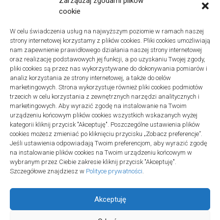
Zarządzaj zgodami plików
Znaczenie detali montażowych w codziennej pracy technicznej
cookie
27 grudnia 2025
W celu świadczenia usług na najwyższym poziomie w ramach naszej
Remonty
strony internetowej korzystamy z plików cookies. Pliki cookies umożliwiają
Podłogi winylowe – jakie mają zalety w porównaniu z drewnianymi
nam zapewnienie prawidłowego działania naszej strony internetowej
2 listopada 2025
oraz realizację podstawowych jej funkcji, a po uzyskaniu Twojej zgody,
pliki cookies są przez nas wykorzystywane do dokonywania pomiarów i
analiz korzystania ze strony internetowej, a także do celów
marketingowych. Strona wykorzystuje również pliki cookies podmiotów
trzecich w celu korzystania z zewnętrznych narzędzi analitycznych i
marketingowych. Aby wyrazić zgodę na instalowanie na Twoim
urządzeniu końcowym plików cookies wszystkich wskazanych wyżej
Polityka plików cookies (EU)
|
Polityka prywatności
kategorii kliknij przycisk "Akceptuję". Poszczególne ustawienia plików
cookies możesz zmieniać po kliknięciu przycisku „Zobacz preferencje”.
Jeśli ustawienia odpowiadają Twoim preferencjom, aby wyrazić zgodę
na instalowanie plików cookies na Twoim urządzeniu końcowym w
wybranym przez Ciebie zakresie kliknij przycisk "Akceptuję".
Szczegółowe znajdziesz w
Polityce prywatności
.
Akceptuję