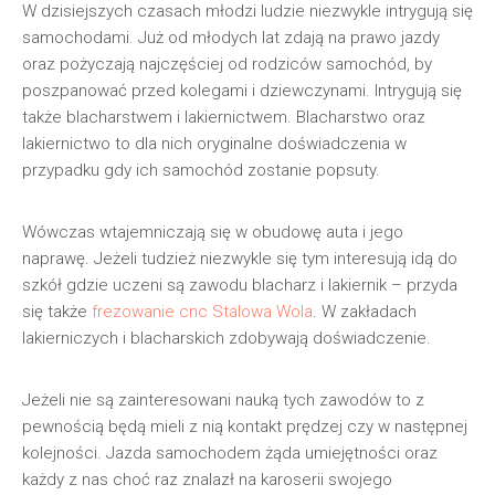
W dzisiejszych czasach młodzi ludzie niezwykle intrygują się
samochodami. Już od młodych lat zdają na prawo jazdy
oraz pożyczają najczęściej od rodziców samochód, by
poszpanować przed kolegami i dziewczynami. Intrygują się
także blacharstwem i lakiernictwem. Blacharstwo oraz
lakiernictwo to dla nich oryginalne doświadczenia w
przypadku gdy ich samochód zostanie popsuty.
Wówczas wtajemniczają się w obudowę auta i jego
naprawę. Jeżeli tudzież niezwykle się tym interesują idą do
szkół gdzie uczeni są zawodu blacharz i lakiernik – przyda
się także
frezowanie cnc Stalowa Wola
. W zakładach
lakierniczych i blacharskich zdobywają doświadczenie.
Jeżeli nie są zainteresowani nauką tych zawodów to z
pewnością będą mieli z nią kontakt prędzej czy w następnej
kolejności. Jazda samochodem żąda umiejętności oraz
każdy z nas choć raz znalazł na karoserii swojego