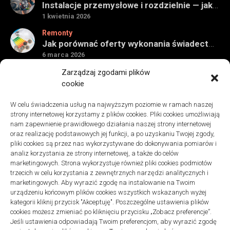
Instalacje przemysłowe i rozdzielnie — jak ocenić wykonawcę do obiektu technicznego
1 kwietnia 2026
Remonty
Jak porównać oferty wykonania świadectwa energetycznego bez wpadek
6 marca 2026
Remonty
Zarządzaj zgodami plików
Znaczenie detali montażowych w codziennej pracy technicznej
cookie
27 grudnia 2025
W celu świadczenia usług na najwyższym poziomie w ramach naszej
Remonty
strony internetowej korzystamy z plików cookies. Pliki cookies umożliwiają
Podłogi winylowe – jakie mają zalety w porównaniu z drewnianymi
nam zapewnienie prawidłowego działania naszej strony internetowej
2 listopada 2025
oraz realizację podstawowych jej funkcji, a po uzyskaniu Twojej zgody,
pliki cookies są przez nas wykorzystywane do dokonywania pomiarów i
analiz korzystania ze strony internetowej, a także do celów
marketingowych. Strona wykorzystuje również pliki cookies podmiotów
trzecich w celu korzystania z zewnętrznych narzędzi analitycznych i
marketingowych. Aby wyrazić zgodę na instalowanie na Twoim
urządzeniu końcowym plików cookies wszystkich wskazanych wyżej
Polityka plików cookies (EU)
|
Polityka prywatności
kategorii kliknij przycisk "Akceptuję". Poszczególne ustawienia plików
cookies możesz zmieniać po kliknięciu przycisku „Zobacz preferencje”.
Jeśli ustawienia odpowiadają Twoim preferencjom, aby wyrazić zgodę