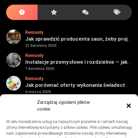
Remonty
Jak sprawdzić producenta saun, żeby projekt miał sens na lata
21 kwietnia 2026
Remonty
Instalacje przemysłowe i rozdzielnie — jak ocenić wykonawcę do obiektu technicznego
1 kwietnia 2026
Remonty
Jak porównać oferty wykonania świadectwa energetycznego bez wpadek
6 marca 2026
Remonty
Zarządzaj zgodami plików
Znaczenie detali montażowych w codziennej pracy technicznej
cookie
27 grudnia 2025
W celu świadczenia usług na najwyższym poziomie w ramach naszej
Remonty
strony internetowej korzystamy z plików cookies. Pliki cookies umożliwiają
Podłogi winylowe – jakie mają zalety w porównaniu z drewnianymi
nam zapewnienie prawidłowego działania naszej strony internetowej
2 listopada 2025