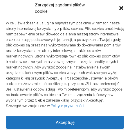
Remonty
Zarządzaj zgodami plików
Znaczenie detali montażowych w codziennej pracy technicznej
cookie
27 grudnia 2025
W celu świadczenia usług na najwyższym poziomie w ramach naszej
Remonty
strony internetowej korzystamy z plików cookies. Pliki cookies umożliwiają
Podłogi winylowe – jakie mają zalety w porównaniu z drewnianymi
nam zapewnienie prawidłowego działania naszej strony internetowej
2 listopada 2025
oraz realizację podstawowych jej funkcji, a po uzyskaniu Twojej zgody,
pliki cookies są przez nas wykorzystywane do dokonywania pomiarów i
analiz korzystania ze strony internetowej, a także do celów
marketingowych. Strona wykorzystuje również pliki cookies podmiotów
trzecich w celu korzystania z zewnętrznych narzędzi analitycznych i
marketingowych. Aby wyrazić zgodę na instalowanie na Twoim
urządzeniu końcowym plików cookies wszystkich wskazanych wyżej
Polityka plików cookies (EU)
|
Polityka prywatności
kategorii kliknij przycisk "Akceptuję". Poszczególne ustawienia plików
cookies możesz zmieniać po kliknięciu przycisku „Zobacz preferencje”.
Jeśli ustawienia odpowiadają Twoim preferencjom, aby wyrazić zgodę
na instalowanie plików cookies na Twoim urządzeniu końcowym w
wybranym przez Ciebie zakresie kliknij przycisk "Akceptuję".
Szczegółowe znajdziesz w
Polityce prywatności
.
Akceptuję