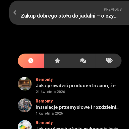
PREVIOUS
Zakup dobrego stołu do jadalni – o czym należy pamiętać
Remonty
Jak sprawdzić producenta saun, żeby projekt miał sens na lata
21 kwietnia 2026
Remonty
Instalacje przemysłowe i rozdzielnie — jak ocenić wykonawcę do obiektu technicznego
1 kwietnia 2026
Remonty
Jak porównać oferty wykonania świadectwa energetycznego bez wpadek