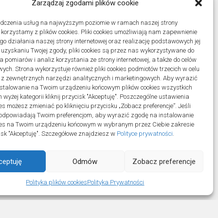
Zarządzaj zgodami plików cookie
adczenia usług na najwyższym poziomie w ramach naszej strony
j korzystamy z plików cookies. Pliki cookies umożliwiają nam zapewnienie
o działania naszej strony internetowej oraz realizację podstawowych jej
po uzyskaniu Twojej zgody, pliki cookies są przez nas wykorzystywane do
 pomiarów i analiz korzystania ze strony internetowej, a także do celów
ych. Strona wykorzystuje również pliki cookies podmiotów trzecich w celu
 z zewnętrznych narzędzi analitycznych i marketingowych. Aby wyrazić
stalowanie na Twoim urządzeniu końcowym plików cookies wszystkich
wyżej kategorii kliknij przycisk "Akceptuję". Poszczególne ustawienia
es możesz zmieniać po kliknięciu przycisku „Zobacz preferencje”. Jeśli
odpowiadają Twoim preferencjom, aby wyrazić zgodę na instalowanie
ies na Twoim urządzeniu końcowym w wybranym przez Ciebie zakresie
ycisk "Akceptuję". Szczegółowe znajdziesz w
Polityce prywatności
.
ceptuję
Odmów
Zobacz preferencje
ll Rights Reserved.
Polityka plików cookies
Polityka Prywatności