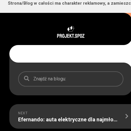
Strona/Blog w całości ma charakter reklamowy, a zamieszc
Skip
to
content
NEXT
Efernando: auta elektryczne dla najmłodszych w każdym przedziale wiekowym