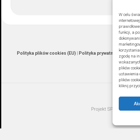
W celu świ
internetowe
prawidłoweg
funkcji, a 
dokonywania
marketingow
korzystania
Polityka plików cookies (EU)
|
Polityka prywatności
zgodę na in
wskazanych 
plików cooki
ustawienia 
plików cook
kliknij prz
Ak
Projekt SPOZ © 2026. A