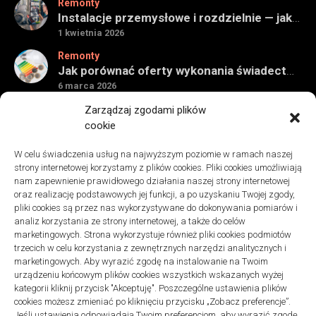
Remonty
Instalacje przemysłowe i rozdzielnie — jak ocenić wykonawcę do obiektu technicznego
1 kwietnia 2026
Remonty
Jak porównać oferty wykonania świadectwa energetycznego bez wpadek
6 marca 2026
Remonty
Zarządzaj zgodami plików
Znaczenie detali montażowych w codziennej pracy technicznej
cookie
27 grudnia 2025
W celu świadczenia usług na najwyższym poziomie w ramach naszej
Remonty
strony internetowej korzystamy z plików cookies. Pliki cookies umożliwiają
Podłogi winylowe – jakie mają zalety w porównaniu z drewnianymi
nam zapewnienie prawidłowego działania naszej strony internetowej
2 listopada 2025
oraz realizację podstawowych jej funkcji, a po uzyskaniu Twojej zgody,
pliki cookies są przez nas wykorzystywane do dokonywania pomiarów i
analiz korzystania ze strony internetowej, a także do celów
marketingowych. Strona wykorzystuje również pliki cookies podmiotów
trzecich w celu korzystania z zewnętrznych narzędzi analitycznych i
marketingowych. Aby wyrazić zgodę na instalowanie na Twoim
urządzeniu końcowym plików cookies wszystkich wskazanych wyżej
Polityka plików cookies (EU)
|
Polityka prywatności
kategorii kliknij przycisk "Akceptuję". Poszczególne ustawienia plików
cookies możesz zmieniać po kliknięciu przycisku „Zobacz preferencje”.
Jeśli ustawienia odpowiadają Twoim preferencjom, aby wyrazić zgodę