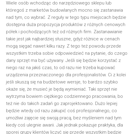
Wiele osób wchodząc do narzędziowego sklepu lub
któregoś z marketów budowlanych mocno się zastanawia
nad tym, co wybrać. Z reguły w tego typu miejscach będzie
dostępna duża propozycja produktów z różnych cenowych
półek i pochodzących też od różnych firm. Zastanawianie
takie jest jak najbardziej słuszne, gdyż różnice w cenach
mogą sięgać nawet kilku razy. Z tego też powodu przede
wszystkim trzeba sobie odpowiedzieć na pytanie, do czego
dany sprzęt ma być używany. Jeśli się będzie korzystać z
niego raz na jakiś czas, to od razu nie trzeba kupować
urządzenia przeznaczonego dla profesjonalistów. Ci z kolei
jeśli skuszą się na budżetowe wersje, to bardzo szybko
okaże się, że musieć je będą wymieniać. Taki sprzęt nie
wytrzyma bowiem ciężkiego codziennego pracowania, bo
też nie do takich zadań go zaprojektowano. Dużo lepiej
będzie wtedy od razu zakupić coś profesjonalnego, co
umożliwi zajęcie się swoją pracą, bez myśleniem nad tym
kiedy coś ulegnie awarii. Jak jednak pokazuje praktyka, dla
sporej grupy klientów liczyć się przede wszystkim będzie