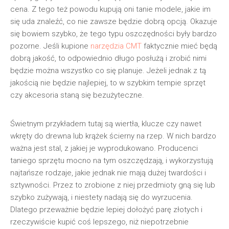
cena. Z tego też powodu kupują oni tanie modele, jakie im
się uda znaleźć, co nie zawsze będzie dobrą opcją. Okazuje
się bowiem szybko, że tego typu oszczędności były bardzo
pozorne. Jeśli kupione
narzędzia CMT
faktycznie mieć będą
dobrą jakość, to odpowiednio długo posłużą i zrobić nimi
będzie można wszystko co się planuje. Jeżeli jednak z tą
jakością nie będzie najlepiej, to w szybkim tempie sprzęt
czy akcesoria staną się bezużyteczne.
Świetnym przykładem tutaj są wiertła, klucze czy nawet
wkręty do drewna lub krążek ścierny na rzep. W nich bardzo
ważna jest stal, z jakiej je wyprodukowano. Producenci
taniego sprzętu mocno na tym oszczędzają, i wykorzystują
najtańsze rodzaje, jakie jednak nie mają dużej twardości i
sztywności. Przez to zrobione z niej przedmioty gną się lub
szybko zużywają, i niestety nadają się do wyrzucenia.
Dlatego przeważnie będzie lepiej dołożyć parę złotych i
rzeczywiście kupić coś lepszego, niż niepotrzebnie