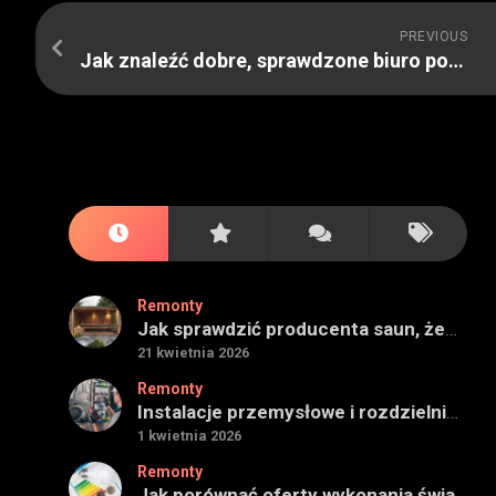
PREVIOUS
Jak znaleźć dobre, sprawdzone biuro pośrednictwa nieruchomości
Remonty
Jak sprawdzić producenta saun, żeby projekt miał sens na lata
21 kwietnia 2026
Remonty
Instalacje przemysłowe i rozdzielnie — jak ocenić wykonawcę do obiektu technicznego
1 kwietnia 2026
Remonty
Jak porównać oferty wykonania świadectwa energetycznego bez wpadek