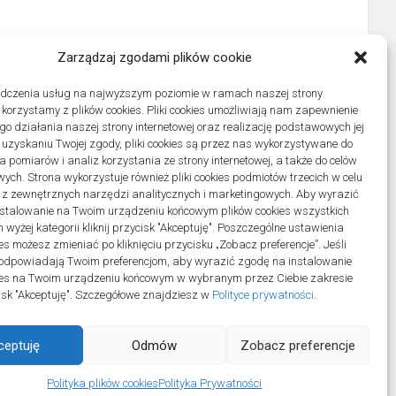
Zarządzaj zgodami plików cookie
adczenia usług na najwyższym poziomie w ramach naszej strony
j korzystamy z plików cookies. Pliki cookies umożliwiają nam zapewnienie
o działania naszej strony internetowej oraz realizację podstawowych jej
po uzyskaniu Twojej zgody, pliki cookies są przez nas wykorzystywane do
 pomiarów i analiz korzystania ze strony internetowej, a także do celów
ych. Strona wykorzystuje również pliki cookies podmiotów trzecich w celu
 z zewnętrznych narzędzi analitycznych i marketingowych. Aby wyrazić
stalowanie na Twoim urządzeniu końcowym plików cookies wszystkich
wyżej kategorii kliknij przycisk "Akceptuję". Poszczególne ustawienia
es możesz zmieniać po kliknięciu przycisku „Zobacz preferencje”. Jeśli
odpowiadają Twoim preferencjom, aby wyrazić zgodę na instalowanie
ies na Twoim urządzeniu końcowym w wybranym przez Ciebie zakresie
ycisk "Akceptuję". Szczegółowe znajdziesz w
Polityce prywatności
.
ceptuję
Odmów
Zobacz preferencje
ll Rights Reserved.
Polityka plików cookies
Polityka Prywatności