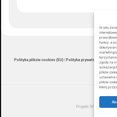
W celu świ
internetowe
prawidłoweg
funkcji, a 
dokonywania
marketingow
korzystania
Polityka plików cookies (EU)
|
Polityka prywatności
zgodę na in
wskazanych 
plików cooki
ustawienia 
plików cook
kliknij prz
Ak
Projekt SPOZ © 2026. A