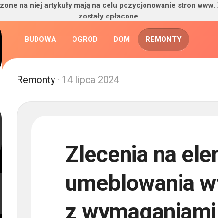
zone na niej artykuły mają na celu pozycjonowanie stron www.
zostały opłacone.
BUDOWA
OGRÓD
DOM
REMONTY
Remonty
· 14 lipca 2024
Zlecenia na el
umeblowania w
z wymaganiami