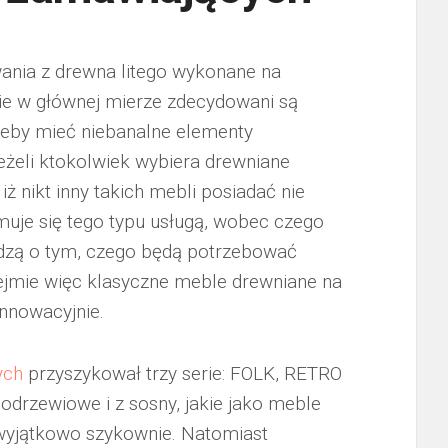
nia z drewna litego wykonane na
ie w głównej mierze zdecydowani są
 żeby mieć niebanalne elementy
eżeli ktokolwiek wybiera drewniane
ż nikt inny takich mebli posiadać nie
muje się tego typu usługą, wobec czego
edzą o tym, czego będą potrzebować
ejmie więc klasyczne meble drewniane na
innowacyjnie.
ych
przyszykował trzy serie: FOLK, RETRO
rzewiowe i z sosny, jakie jako meble
wyjątkowo szykownie. Natomiast