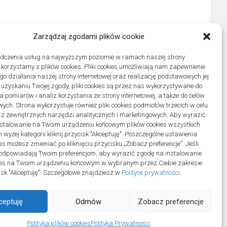
Zarządzaj zgodami plików cookie
adczenia usług na najwyższym poziomie w ramach naszej strony
j korzystamy z plików cookies. Pliki cookies umożliwiają nam zapewnienie
o działania naszej strony internetowej oraz realizację podstawowych jej
po uzyskaniu Twojej zgody, pliki cookies są przez nas wykorzystywane do
 pomiarów i analiz korzystania ze strony internetowej, a także do celów
ych. Strona wykorzystuje również pliki cookies podmiotów trzecich w celu
 z zewnętrznych narzędzi analitycznych i marketingowych. Aby wyrazić
stalowanie na Twoim urządzeniu końcowym plików cookies wszystkich
wyżej kategorii kliknij przycisk "Akceptuję". Poszczególne ustawienia
es możesz zmieniać po kliknięciu przycisku „Zobacz preferencje”. Jeśli
odpowiadają Twoim preferencjom, aby wyrazić zgodę na instalowanie
ies na Twoim urządzeniu końcowym w wybranym przez Ciebie zakresie
ycisk "Akceptuję". Szczegółowe znajdziesz w
Polityce prywatności
.
ceptuję
Odmów
Zobacz preferencje
ll Rights Reserved.
Polityka plików cookies
Polityka Prywatności