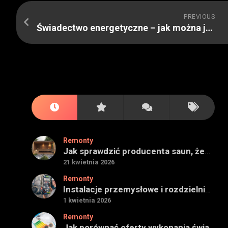
PREVIOUS
Świadectwo energetyczne – jak można je wykonać
Remonty
Jak sprawdzić producenta saun, żeby projekt miał sens na lata
21 kwietnia 2026
Remonty
Instalacje przemysłowe i rozdzielnie — jak ocenić wykonawcę do obiektu technicznego
1 kwietnia 2026
Remonty
Jak porównać oferty wykonania świadectwa energetycznego bez wpadek