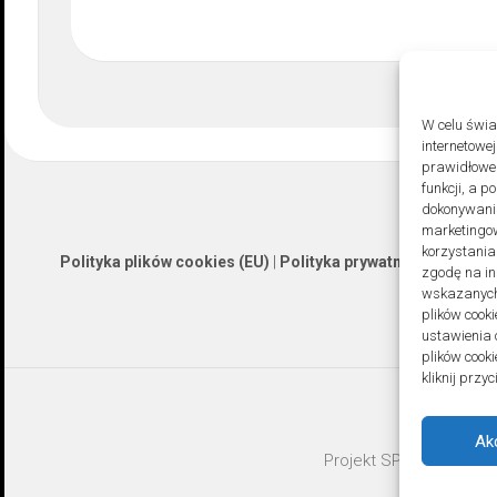
W celu świ
internetowe
prawidłoweg
funkcji, a 
dokonywania
marketingow
korzystania
Polityka plików cookies (EU)
|
Polityka prywatności
zgodę na in
wskazanych 
plików cooki
ustawienia 
plików cook
kliknij prz
Ak
Projekt SPOZ © 2026. A