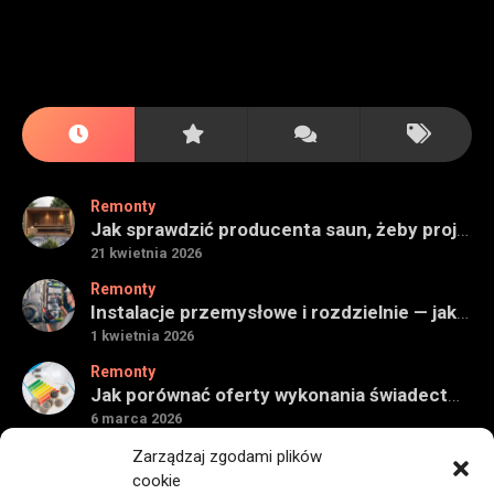
Remonty
Jak sprawdzić producenta saun, żeby projekt miał sens na lata
21 kwietnia 2026
Remonty
Instalacje przemysłowe i rozdzielnie — jak ocenić wykonawcę do obiektu technicznego
1 kwietnia 2026
Remonty
Jak porównać oferty wykonania świadectwa energetycznego bez wpadek
6 marca 2026
Remonty
Zarządzaj zgodami plików
Znaczenie detali montażowych w codziennej pracy technicznej
cookie