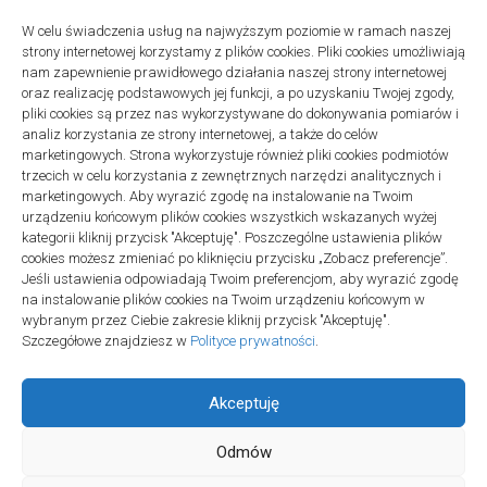
27 grudnia 2025
W celu świadczenia usług na najwyższym poziomie w ramach naszej
Remonty
strony internetowej korzystamy z plików cookies. Pliki cookies umożliwiają
Podłogi winylowe – jakie mają zalety w porównaniu z drewnianymi
nam zapewnienie prawidłowego działania naszej strony internetowej
2 listopada 2025
oraz realizację podstawowych jej funkcji, a po uzyskaniu Twojej zgody,
pliki cookies są przez nas wykorzystywane do dokonywania pomiarów i
analiz korzystania ze strony internetowej, a także do celów
marketingowych. Strona wykorzystuje również pliki cookies podmiotów
trzecich w celu korzystania z zewnętrznych narzędzi analitycznych i
marketingowych. Aby wyrazić zgodę na instalowanie na Twoim
urządzeniu końcowym plików cookies wszystkich wskazanych wyżej
Polityka plików cookies (EU)
|
Polityka prywatności
kategorii kliknij przycisk "Akceptuję". Poszczególne ustawienia plików
cookies możesz zmieniać po kliknięciu przycisku „Zobacz preferencje”.
Jeśli ustawienia odpowiadają Twoim preferencjom, aby wyrazić zgodę
na instalowanie plików cookies na Twoim urządzeniu końcowym w
wybranym przez Ciebie zakresie kliknij przycisk "Akceptuję".
Szczegółowe znajdziesz w
Polityce prywatności
.
Akceptuję
Odmów
Projekt SPOZ © 2026. All Rights Reserved.