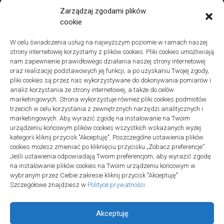
Remonty
Zarządzaj zgodami plików
Znaczenie detali montażowych w codziennej pracy technicznej
cookie
27 grudnia 2025
W celu świadczenia usług na najwyższym poziomie w ramach naszej
Remonty
strony internetowej korzystamy z plików cookies. Pliki cookies umożliwiają
Podłogi winylowe – jakie mają zalety w porównaniu z drewnianymi
nam zapewnienie prawidłowego działania naszej strony internetowej
2 listopada 2025
oraz realizację podstawowych jej funkcji, a po uzyskaniu Twojej zgody,
pliki cookies są przez nas wykorzystywane do dokonywania pomiarów i
analiz korzystania ze strony internetowej, a także do celów
marketingowych. Strona wykorzystuje również pliki cookies podmiotów
trzecich w celu korzystania z zewnętrznych narzędzi analitycznych i
marketingowych. Aby wyrazić zgodę na instalowanie na Twoim
urządzeniu końcowym plików cookies wszystkich wskazanych wyżej
Polityka plików cookies (EU)
|
Polityka prywatności
kategorii kliknij przycisk "Akceptuję". Poszczególne ustawienia plików
cookies możesz zmieniać po kliknięciu przycisku „Zobacz preferencje”.
Jeśli ustawienia odpowiadają Twoim preferencjom, aby wyrazić zgodę
na instalowanie plików cookies na Twoim urządzeniu końcowym w
wybranym przez Ciebie zakresie kliknij przycisk "Akceptuję".
Szczegółowe znajdziesz w
Polityce prywatności
.
Akceptuję