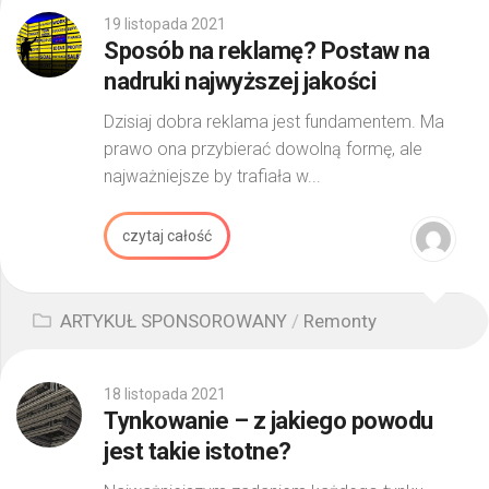
19 listopada 2021
Sposób na reklamę? Postaw na
nadruki najwyższej jakości
Dzisiaj dobra reklama jest fundamentem. Ma
prawo ona przybierać dowolną formę, ale
najważniejsze by trafiała w...
czytaj całość
ARTYKUŁ SPONSOROWANY
/
Remonty
18 listopada 2021
Tynkowanie – z jakiego powodu
jest takie istotne?