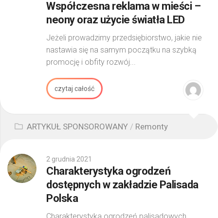
Współczesna reklama w mieści –
neony oraz użycie światła LED
Jeżeli prowadzimy przedsiębiorstwo, jakie nie
nastawia się na samym początku na szybką
promocję i obfity rozwój...
czytaj całość
ARTYKUŁ SPONSOROWANY
/
Remonty
2 grudnia 2021
Charakterystyka ogrodzeń
dostępnych w zakładzie Palisada
Polska
Charakterystyka ogrodzeń palisadowych,