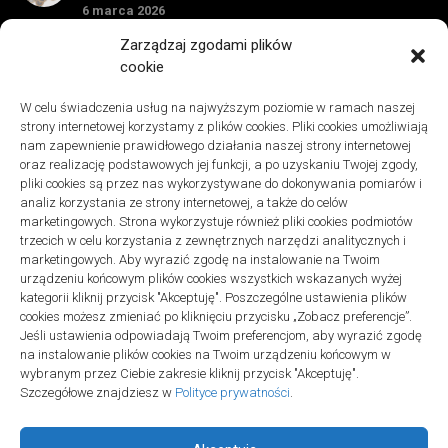
6 marca 2026
Remonty
Zarządzaj zgodami plików
Znaczenie detali montażowych w codziennej pracy technicznej
cookie
27 grudnia 2025
W celu świadczenia usług na najwyższym poziomie w ramach naszej
Remonty
strony internetowej korzystamy z plików cookies. Pliki cookies umożliwiają
Podłogi winylowe – jakie mają zalety w porównaniu z drewnianymi
nam zapewnienie prawidłowego działania naszej strony internetowej
2 listopada 2025
oraz realizację podstawowych jej funkcji, a po uzyskaniu Twojej zgody,
pliki cookies są przez nas wykorzystywane do dokonywania pomiarów i
analiz korzystania ze strony internetowej, a także do celów
marketingowych. Strona wykorzystuje również pliki cookies podmiotów
trzecich w celu korzystania z zewnętrznych narzędzi analitycznych i
marketingowych. Aby wyrazić zgodę na instalowanie na Twoim
urządzeniu końcowym plików cookies wszystkich wskazanych wyżej
Polityka plików cookies (EU)
|
Polityka prywatności
kategorii kliknij przycisk "Akceptuję". Poszczególne ustawienia plików
cookies możesz zmieniać po kliknięciu przycisku „Zobacz preferencje”.
Jeśli ustawienia odpowiadają Twoim preferencjom, aby wyrazić zgodę
na instalowanie plików cookies na Twoim urządzeniu końcowym w
wybranym przez Ciebie zakresie kliknij przycisk "Akceptuję".
Szczegółowe znajdziesz w
Polityce prywatności
.