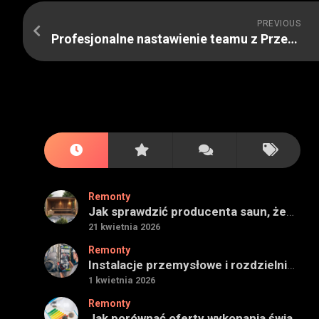
PREVIOUS
Profesjonalne nastawienie teamu z Przeprowadzki od A do Z
Remonty
Jak sprawdzić producenta saun, żeby projekt miał sens na lata
21 kwietnia 2026
Remonty
Instalacje przemysłowe i rozdzielnie — jak ocenić wykonawcę do obiektu technicznego
1 kwietnia 2026
Remonty
Jak porównać oferty wykonania świadectwa energetycznego bez wpadek