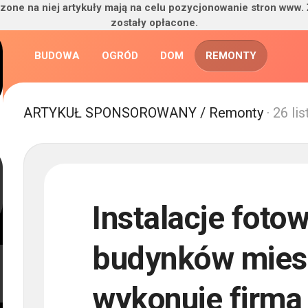
zone na niej artykuły mają na celu pozycjonowanie stron www.
zostały opłacone.
BUDOWA
OGRÓD
DOM
REMONTY
ARTYKUŁ SPONSOROWANY
/
Remonty
· 26 li
Instalacje fotow
budynków miesz
wykonuje firma