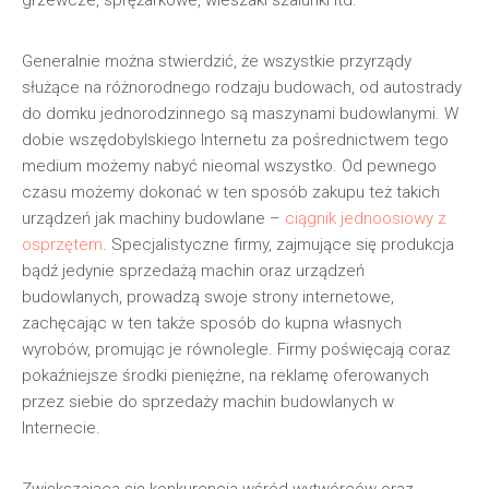
grzewcze, sprężarkowe, wieszaki szalunki itd.
Generalnie można stwierdzić, że wszystkie przyrządy
służące na różnorodnego rodzaju budowach, od autostrady
do domku jednorodzinnego są maszynami budowlanymi. W
dobie wszędobylskiego Internetu za pośrednictwem tego
medium możemy nabyć nieomal wszystko. Od pewnego
czasu możemy dokonać w ten sposób zakupu też takich
urządzeń jak machiny budowlane –
ciągnik jednoosiowy z
osprzętem
. Specjalistyczne firmy, zajmujące się produkcja
bądź jedynie sprzedażą machin oraz urządzeń
budowlanych, prowadzą swoje strony internetowe,
zachęcając w ten także sposób do kupna własnych
wyrobów, promując je równolegle. Firmy poświęcają coraz
pokaźniejsze środki pieniężne, na reklamę oferowanych
przez siebie do sprzedaży machin budowlanych w
Internecie.