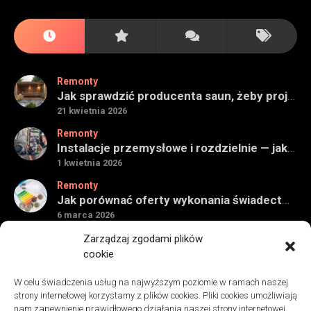
Remonty
Jak sprawdzić producenta saun, żeby projekt miał sens na lata
21 kwietnia 2026
Remonty
Instalacje przemysłowe i rozdzielnie — jak ocenić wykonawcę do obiektu technicznego
1 kwietnia 2026
Remonty
Jak porównać oferty wykonania świadectwa energetycznego bez wpadek
6 marca 2026
Remonty
Zarządzaj zgodami plików
Znaczenie detali montażowych w codziennej pracy technicznej
cookie
27 grudnia 2025
W celu świadczenia usług na najwyższym poziomie w ramach naszej
Remonty
strony internetowej korzystamy z plików cookies. Pliki cookies umożliwiają
Podłogi winylowe – jakie mają zalety w porównaniu z drewnianymi
nam zapewnienie prawidłowego działania naszej strony internetowej