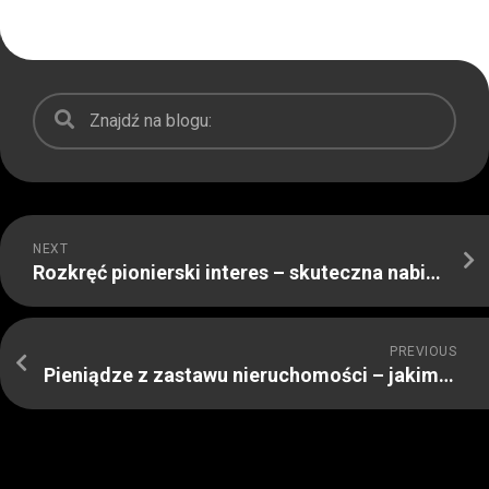
NEXT
Rozkręć pionierski interes – skuteczna nabijarka do papierosów ma prawo być przebojem!
PREVIOUS
Pieniądze z zastawu nieruchomości – jakim sposobem je zdobyć? Sprawdź finansowanie pod zastaw nieruchomości