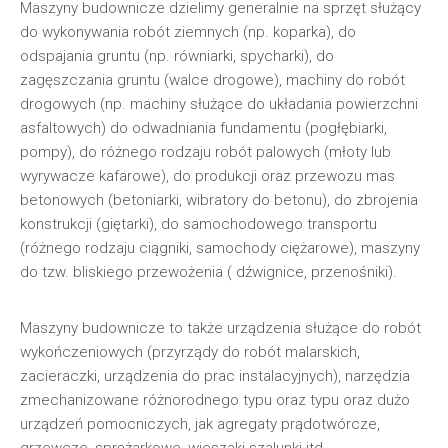
Maszyny budownicze dzielimy generalnie na sprzęt służący
do wykonywania robót ziemnych (np. koparka), do
odspajania gruntu (np. równiarki, spycharki), do
zagęszczania gruntu (walce drogowe), machiny do robót
drogowych (np. machiny służące do układania powierzchni
asfaltowych) do odwadniania fundamentu (pogłębiarki,
pompy), do różnego rodzaju robót palowych (młoty lub
wyrywacze kafarowe), do produkcji oraz przewozu mas
betonowych (betoniarki, wibratory do betonu), do zbrojenia
konstrukcji (giętarki), do samochodowego transportu
(różnego rodzaju ciągniki, samochody ciężarowe), maszyny
do tzw. bliskiego przewożenia ( dźwignice, przenośniki).
Maszyny budownicze to także urządzenia służące do robót
wykończeniowych (przyrządy do robót malarskich,
zacieraczki, urządzenia do prac instalacyjnych), narzędzia
zmechanizowane różnorodnego typu oraz typu oraz dużo
urządzeń pomocniczych, jak agregaty prądotwórcze,