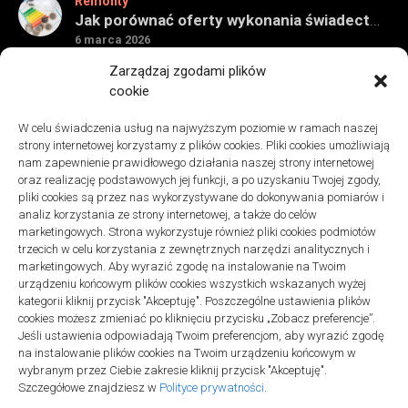
Remonty
Jak porównać oferty wykonania świadectwa energetycznego bez wpadek
6 marca 2026
Remonty
Zarządzaj zgodami plików
Znaczenie detali montażowych w codziennej pracy technicznej
cookie
27 grudnia 2025
W celu świadczenia usług na najwyższym poziomie w ramach naszej
Remonty
strony internetowej korzystamy z plików cookies. Pliki cookies umożliwiają
Podłogi winylowe – jakie mają zalety w porównaniu z drewnianymi
nam zapewnienie prawidłowego działania naszej strony internetowej
2 listopada 2025
oraz realizację podstawowych jej funkcji, a po uzyskaniu Twojej zgody,
pliki cookies są przez nas wykorzystywane do dokonywania pomiarów i
analiz korzystania ze strony internetowej, a także do celów
marketingowych. Strona wykorzystuje również pliki cookies podmiotów
trzecich w celu korzystania z zewnętrznych narzędzi analitycznych i
marketingowych. Aby wyrazić zgodę na instalowanie na Twoim
urządzeniu końcowym plików cookies wszystkich wskazanych wyżej
Polityka plików cookies (EU)
|
Polityka prywatności
kategorii kliknij przycisk "Akceptuję". Poszczególne ustawienia plików
cookies możesz zmieniać po kliknięciu przycisku „Zobacz preferencje”.
Jeśli ustawienia odpowiadają Twoim preferencjom, aby wyrazić zgodę
na instalowanie plików cookies na Twoim urządzeniu końcowym w
wybranym przez Ciebie zakresie kliknij przycisk "Akceptuję".
Szczegółowe znajdziesz w
Polityce prywatności
.