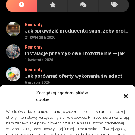
Remonty
Jak sprawdzić producenta saun, żeby projekt miał sens na lata
21 kwietnia 2026
Remonty
Instalacje przemysłowe i rozdzielnie — jak ocenić wykonawcę do obiektu technicznego
1 kwietnia 2026
Remonty
Jak porównać oferty wykonania świadectwa energetycznego bez wpadek
6 marca 2026
Remonty
Zarządzaj zgodami plików
Znaczenie detali montażowych w codziennej pracy technicznej
cookie
27 grudnia 2025
W celu świadczenia usług na najwyższym poziomie w ramach naszej
Remonty
strony internetowej korzystamy z plików cookies. Pliki cookies umożliwiają
Podłogi winylowe – jakie mają zalety w porównaniu z drewnianymi
nam zapewnienie prawidłowego działania naszej strony internetowej
2 listopada 2025
oraz realizację podstawowych jej funkcji, a po uzyskaniu Twojej zgody,
pliki cookies są przez nas wykorzystywane do dokonywania pomiarów i