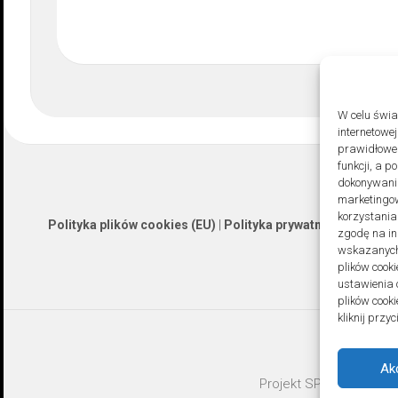
W celu świ
internetowe
prawidłoweg
funkcji, a 
dokonywania
marketingow
korzystania
Polityka plików cookies (EU)
|
Polityka prywatności
zgodę na in
wskazanych 
plików cooki
ustawienia 
plików cook
kliknij prz
Ak
Projekt SPOZ © 2026. A