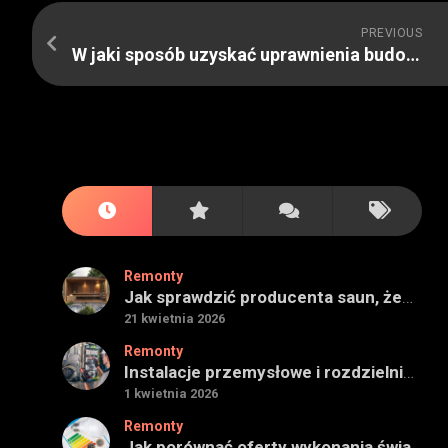
PREVIOUS
W jaki sposób uzyskać uprawnienia budowlane – najistotniejsze wiadomości
Remonty
Jak sprawdzić producenta saun, żeby projekt miał sens na lata
21 kwietnia 2026
Remonty
Instalacje przemysłowe i rozdzielnie — jak ocenić wykonawcę do obiektu technicznego
1 kwietnia 2026
Remonty
Jak porównać oferty wykonania świadectwa energetycznego bez wpadek