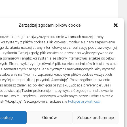
Zarządzaj zgodami plików cookie
adczenia usług na najwyższym poziomie w ramach naszej strony
j korzystamy z plików cookies. Pliki cookies umożliwiają nam zapewnienie
o działania naszej strony internetowej oraz realizację podstawowych jej
po uzyskaniu Twojej zgody, pliki cookies są przez nas wykorzystywane do
 pomiarów i analiz korzystania ze strony internetowej, a także do celów
ych. Strona wykorzystuje również pliki cookies podmiotów trzecich w celu
 z zewnętrznych narzędzi analitycznych i marketingowych. Aby wyrazić
stalowanie na Twoim urządzeniu końcowym plików cookies wszystkich
wyżej kategorii kliknij przycisk "Akceptuję". Poszczególne ustawienia
es możesz zmieniać po kliknięciu przycisku „Zobacz preferencje”. Jeśli
odpowiadają Twoim preferencjom, aby wyrazić zgodę na instalowanie
ies na Twoim urządzeniu końcowym w wybranym przez Ciebie zakresie
ycisk "Akceptuję". Szczegółowe znajdziesz w
Polityce prywatności
.
ceptuję
Odmów
Zobacz preferencje
ll Rights Reserved.