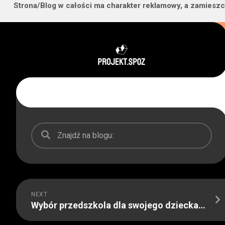
Strona/Blog w całości ma charakter reklamowy, a zamieszc
Skip
to
content
NEXT
Wybór przedszkola dla swojego dziecka – o czym należy pamiętać