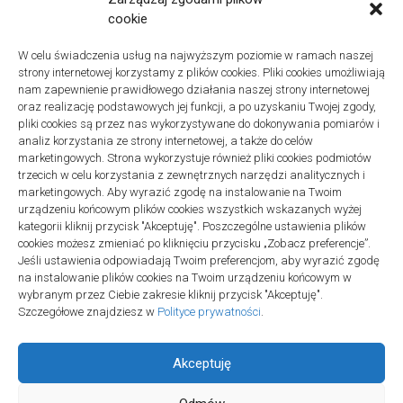
Znaczenie detali montażowych w codziennej pracy technicznej
cookie
27 grudnia 2025
W celu świadczenia usług na najwyższym poziomie w ramach naszej
Remonty
strony internetowej korzystamy z plików cookies. Pliki cookies umożliwiają
Podłogi winylowe – jakie mają zalety w porównaniu z drewnianymi
nam zapewnienie prawidłowego działania naszej strony internetowej
2 listopada 2025
oraz realizację podstawowych jej funkcji, a po uzyskaniu Twojej zgody,
pliki cookies są przez nas wykorzystywane do dokonywania pomiarów i
analiz korzystania ze strony internetowej, a także do celów
marketingowych. Strona wykorzystuje również pliki cookies podmiotów
trzecich w celu korzystania z zewnętrznych narzędzi analitycznych i
marketingowych. Aby wyrazić zgodę na instalowanie na Twoim
urządzeniu końcowym plików cookies wszystkich wskazanych wyżej
Polityka plików cookies (EU)
|
Polityka prywatności
kategorii kliknij przycisk "Akceptuję". Poszczególne ustawienia plików
cookies możesz zmieniać po kliknięciu przycisku „Zobacz preferencje”.
Jeśli ustawienia odpowiadają Twoim preferencjom, aby wyrazić zgodę
na instalowanie plików cookies na Twoim urządzeniu końcowym w
wybranym przez Ciebie zakresie kliknij przycisk "Akceptuję".
Szczegółowe znajdziesz w
Polityce prywatności
.
Akceptuję