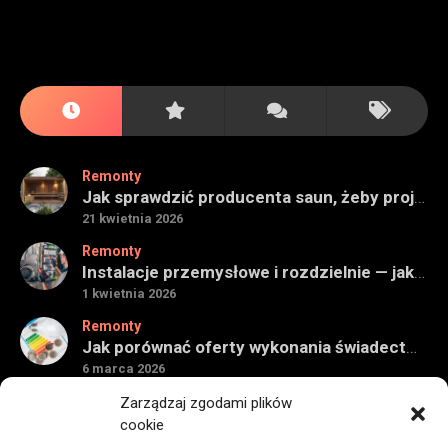
Remonty
Jak sprawdzić producenta saun, żeby projekt miał sens na lata
21 kwietnia 2026
Remonty
Instalacje przemysłowe i rozdzielnie — jak ocenić wykonawcę do obiektu technicznego
1 kwietnia 2026
Remonty
Jak porównać oferty wykonania świadectwa energetycznego bez wpadek
6 marca 2026
Remonty
Zarządzaj zgodami plików
Znaczenie detali montażowych w codziennej pracy technicznej
cookie
27 grudnia 2025