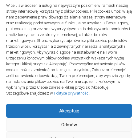
W celu świadczenia usług na najwyższym poziomie w ramach naszej
Remonty
strony internetowej korzystamy z plików cookies. Pliki cookies umożliwiają
Podłogi winylowe – jakie mają zalety w porównaniu z drewnianymi
nam zapewnienie prawidłowego działania naszej strony internetowej
2 listopada 2025
oraz realizację podstawowych jej funkcji, a po uzyskaniu Twojej zgody,
pliki cookies są przez nas wykorzystywane do dokonywania pomiarów i
analiz korzystania ze strony internetowej, a także do celów
marketingowych. Strona wykorzystuje również pliki cookies podmiotów
trzecich w celu korzystania z zewnętrznych narzędzi analitycznych i
marketingowych. Aby wyrazić zgodę na instalowanie na Twoim
urządzeniu końcowym plików cookies wszystkich wskazanych wyżej
Polityka plików cookies (EU)
|
Polityka prywatności
kategorii kliknij przycisk "Akceptuję". Poszczególne ustawienia plików
cookies możesz zmieniać po kliknięciu przycisku „Zobacz preferencje”.
Jeśli ustawienia odpowiadają Twoim preferencjom, aby wyrazić zgodę
na instalowanie plików cookies na Twoim urządzeniu końcowym w
wybranym przez Ciebie zakresie kliknij przycisk "Akceptuję".
Szczegółowe znajdziesz w
Polityce prywatności
.
Akceptuję
Odmów
Projekt SPOZ © 2026. All Rights Reserved.