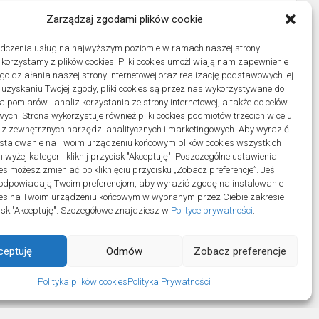
Zarządzaj zgodami plików cookie
adczenia usług na najwyższym poziomie w ramach naszej strony
j korzystamy z plików cookies. Pliki cookies umożliwiają nam zapewnienie
o działania naszej strony internetowej oraz realizację podstawowych jej
po uzyskaniu Twojej zgody, pliki cookies są przez nas wykorzystywane do
 pomiarów i analiz korzystania ze strony internetowej, a także do celów
ych. Strona wykorzystuje również pliki cookies podmiotów trzecich w celu
 z zewnętrznych narzędzi analitycznych i marketingowych. Aby wyrazić
stalowanie na Twoim urządzeniu końcowym plików cookies wszystkich
wyżej kategorii kliknij przycisk "Akceptuję". Poszczególne ustawienia
es możesz zmieniać po kliknięciu przycisku „Zobacz preferencje”. Jeśli
odpowiadają Twoim preferencjom, aby wyrazić zgodę na instalowanie
ies na Twoim urządzeniu końcowym w wybranym przez Ciebie zakresie
ycisk "Akceptuję". Szczegółowe znajdziesz w
Polityce prywatności
.
ceptuję
Odmów
Zobacz preferencje
ll Rights Reserved.
Polityka plików cookies
Polityka Prywatności