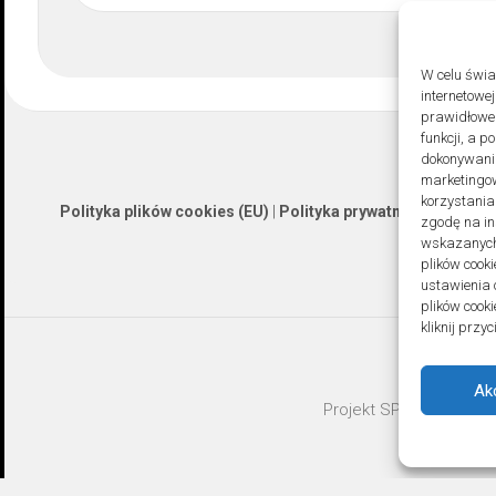
W celu świ
internetowe
prawidłoweg
funkcji, a 
dokonywania
marketingow
korzystania
Polityka plików cookies (EU)
|
Polityka prywatności
zgodę na in
wskazanych 
plików cooki
ustawienia 
plików cook
kliknij prz
Ak
Projekt SPOZ © 2026. A