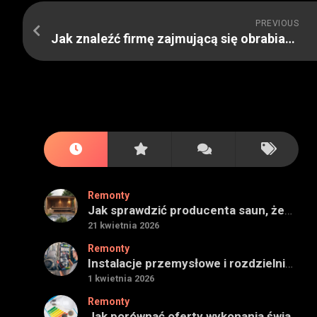
PREVIOUS
Jak znaleźć firmę zajmującą się obrabianiem tworzyw sztucznych
Remonty
Jak sprawdzić producenta saun, żeby projekt miał sens na lata
21 kwietnia 2026
Remonty
Instalacje przemysłowe i rozdzielnie — jak ocenić wykonawcę do obiektu technicznego
1 kwietnia 2026
Remonty
Jak porównać oferty wykonania świadectwa energetycznego bez wpadek