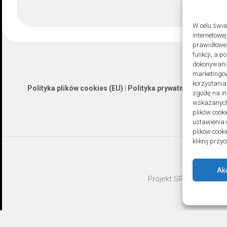
W celu świ
internetowe
prawidłoweg
funkcji, a 
dokonywania
marketingow
korzystania
Polityka plików cookies (EU)
|
Polityka prywatności
zgodę na in
wskazanych 
plików cooki
ustawienia 
plików cook
kliknij prz
Ak
Projekt SPOZ © 2026. A