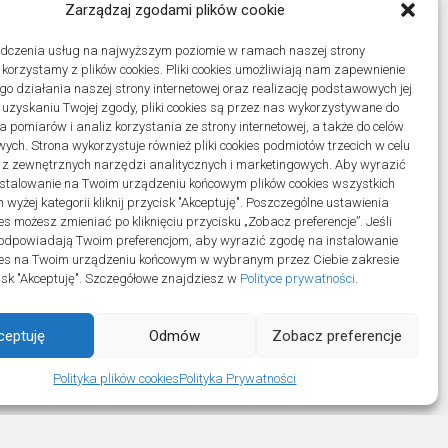
Zarządzaj zgodami plików cookie
adczenia usług na najwyższym poziomie w ramach naszej strony
j korzystamy z plików cookies. Pliki cookies umożliwiają nam zapewnienie
o działania naszej strony internetowej oraz realizację podstawowych jej
po uzyskaniu Twojej zgody, pliki cookies są przez nas wykorzystywane do
 pomiarów i analiz korzystania ze strony internetowej, a także do celów
ych. Strona wykorzystuje również pliki cookies podmiotów trzecich w celu
 z zewnętrznych narzędzi analitycznych i marketingowych. Aby wyrazić
stalowanie na Twoim urządzeniu końcowym plików cookies wszystkich
wyżej kategorii kliknij przycisk "Akceptuję". Poszczególne ustawienia
es możesz zmieniać po kliknięciu przycisku „Zobacz preferencje”. Jeśli
odpowiadają Twoim preferencjom, aby wyrazić zgodę na instalowanie
ies na Twoim urządzeniu końcowym w wybranym przez Ciebie zakresie
ycisk "Akceptuję". Szczegółowe znajdziesz w
Polityce prywatności
.
ceptuję
Odmów
Zobacz preferencje
ll Rights Reserved.
Polityka plików cookies
Polityka Prywatności