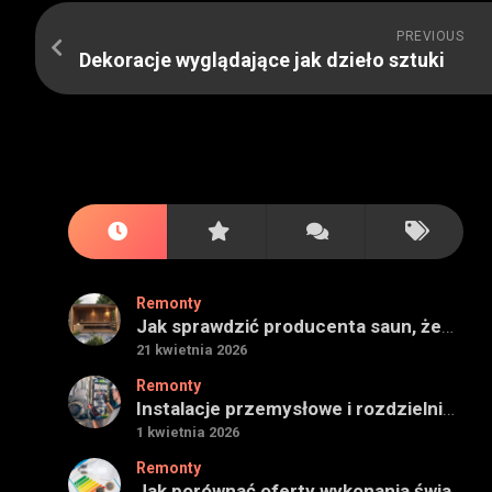
PREVIOUS
Dekoracje wyglądające jak dzieło sztuki
Remonty
Jak sprawdzić producenta saun, żeby projekt miał sens na lata
21 kwietnia 2026
Remonty
Instalacje przemysłowe i rozdzielnie — jak ocenić wykonawcę do obiektu technicznego
1 kwietnia 2026
Remonty
Jak porównać oferty wykonania świadectwa energetycznego bez wpadek